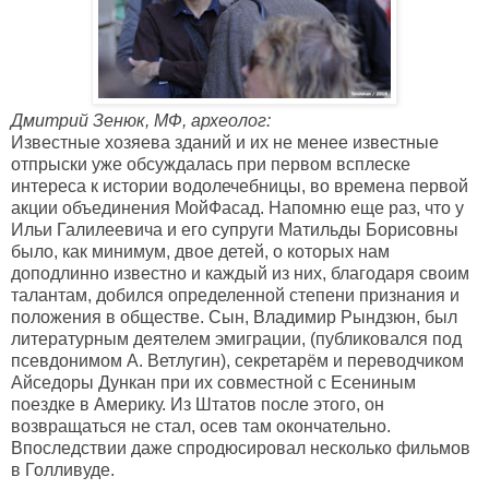
Дмитрий Зенюк, МФ, археолог:
Известные хозяева зданий и их не менее известные
отпрыски уже обсуждалась при первом всплеске
интереса к истории водолечебницы, во времена первой
акции объединения МойФасад. Напомню еще раз, что у
Ильи Галилеевича и его супруги Матильды Борисовны
было, как минимум, двое детей, о которых нам
доподлинно известно и каждый из них, благодаря своим
талантам, добился определенной степени признания и
положения в обществе. Сын, Владимир Рындзюн, был
литературным деятелем эмиграции, (публиковался под
псевдонимом А. Ветлугин), секретарём и переводчиком
Айседоры Дункан при их совместной с Есениным
поездке в Америку. Из Штатов после этого, он
возвращаться не стал, осев там окончательно.
Впоследствии даже спродюсировал несколько фильмов
в Голливуде.