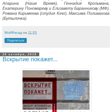
Апарина (Наше Время), Геннадия Крольмана,
Екатерину Пономареву и Елизавету Баранникову (МФ),
Романа Киримеева (студия Keer), Максима Поливанова
(Бутылочка).
МойФасад
на
11:53
Поделиться
26 октября, 2018
Вскрытие покажет...