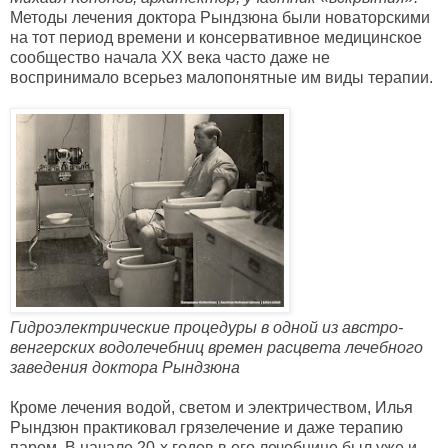
Методы лечения доктора Рындзюна были новаторскими
на тот период времени и консервативное медицинское
сообщество начала XX века часто даже не
воспринимало всерьез малопонятные им виды терапии.
Гидроэлектрические процедуры в одной из австро-
венгерских водолечебниц времен расцвета лечебного
заведения доктора Рындзюна
Кроме лечения водой, светом и электричеством, Илья
Рындзюн практиковал грязелечение и даже терапию
паром. В начале 20-х годов в его лечебнице был уже и