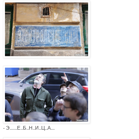
- Э......Е..Б..Н..И..Ц..А...