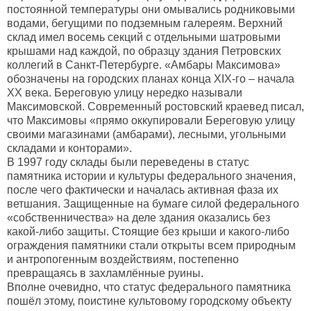
постоянной температуры они омывались родниковыми
водами, бегущими по подземным галереям. Верхний
склад имел восемь секций с отдельными шатровыми
крышами над каждой, по образцу здания Петровских
коллегий в Санкт-Петербурге. «Амбары Максимова»
обозначены на городских планах конца XIX-го – начала
XX века. Береговую улицу нередко называли
Максимовской. Современный ростовский краевед писал,
что Максимовы «прямо оккупировали Береговую улицу
своими магазинами (амбарами), лесными, угольными
складами и конторами».
В 1997 году склады были переведены в статус
памятника истории и культуры федерального значения,
после чего фактически и началась активная фаза их
ветшания. Защищенные на бумаге силой федерального
«собственничества» на деле здания оказались без
какой-либо защиты. Стоящие без крыши и какого-либо
ограждения памятники стали открыты всем природным
и антропогенным воздействиям, постепенно
превращаясь в захламлённые руины.
Вполне очевидно, что статус федерального памятника
пошёл этому, поистине культовому городскому объекту