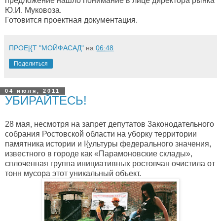
предложение нашло понимание в лице директора рынка
Ю.И. Муковоза.
Готовится проектная документация.
ПРОЕ|{Т "МОЙФАСАД"
на
06:48
Поделиться
04 июля, 2011
УБИРАЙТЕСЬ!
28 мая, несмотря на запрет депутатов 3аконодательного
собрания Ростовской области на уборку территории
памятника истории и I{ультуры федерального значения,
известного в городе как «Парамоновские склады»,
сплоченная группа инициативных ростовчан очистила от
тонн мусора этот уникальный объект.