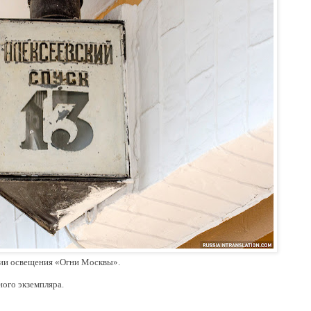
рии освещения
«
Огни Москвы
»
.
ого экземпляра.