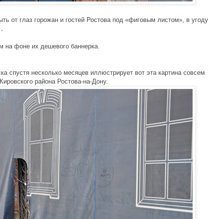
ть от глаз горожан и гостей Ростова под «фиговым листом», в угоду
.
м на фоне их дешевого баннерка.
ска спустя несколько месяцев иллюстрирует вот эта картина совсем
Кировского района Ростова-на-Дону.