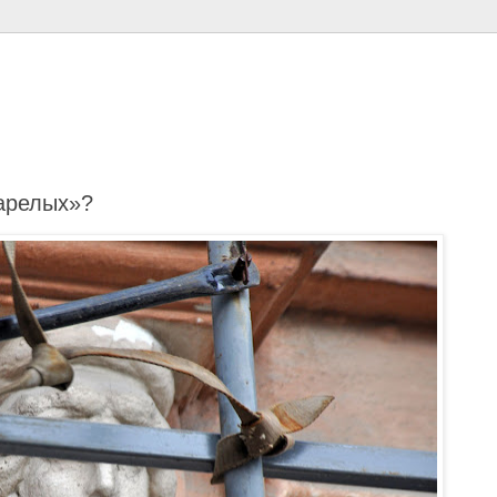
арелых»?