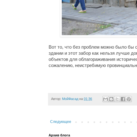
Вот то, что без проблем можно было бы ск
здании и этот забор как нельзя лучше д
объектов для 
облагораживания
 историче
сожалению, неистребимую провинциальнос
Автор:
МойФасад
на
01:36
Следующее
Архив блога