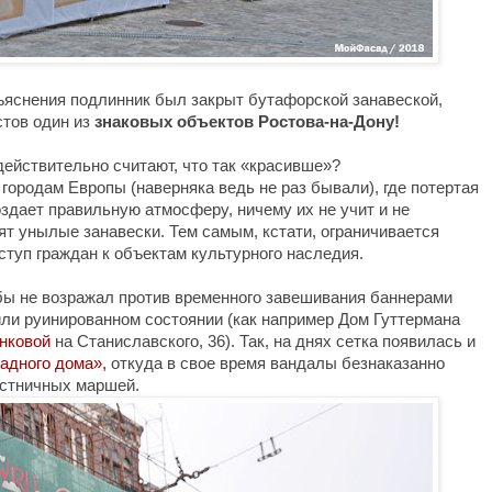
бъяснения подлинник был закрыт бутафорской занавеской, 
тов один из 
знаковых объектов Ростова-на-Дону!

ействительно считают, что так 
«
красивше
»
?
городам Европы (наверняка ведь не раз бывали), где потертая 
оздает правильную атмосферу, 
ничему их не учит и не 
ят унылые занавески. Т
ем самым, кстати, ограничивается 
туп граждан к объектам культурного наследия. 

бы не возражал против временного завешивания баннерами 
ли руинированном состоянии (как например Дом Гуттермана 
нковой
 на Станиславского, 36). Так, на днях сетка появилась и 
адного дома
»
,
 откуда в свое время вандалы безнаказанно
стничных маршей. 