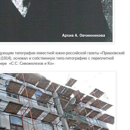
ующим типографии известной южно-российской газеты «Приазовский 
 (1914), основал и собственную типо-литографию с переплетной 
ре  «С.С. Сивожелезов и Ко» 
