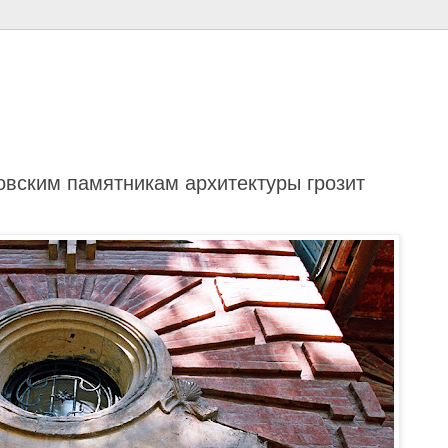
овским памятникам архитектуры грозит